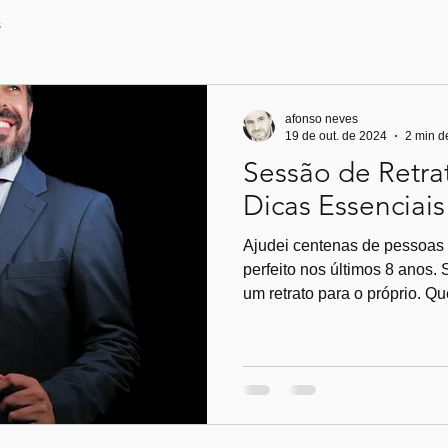
s
OTÓGRAFO PORTU
afonso neves
19 de out. de 2024
2 min de
Sessão de Retra
Dicas Essenciai
Ajudei centenas de pessoas 
perfeito nos últimos 8 anos. 
um retrato para o próprio. 
gostam de retratos? Abaixo 
garantir que tenha uma aparê
e confiante. Se tiver alguma
Agende o corte de cabelo al
não no próprio dia. Isso perm
tenha um aspeto mais natura