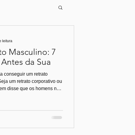
GUÊS
 leitura
to Masculino: 7
s Antes da Sua
a conseguir um retrato
Seja um retrato corporativo ou
Quem disse que os homens não
estão algumas dicas para
ncia impecável, profissional
 dúvida, contacte-me Primeira
guns dias antes da sessão, e
ite que o corte assente e
l. Segund