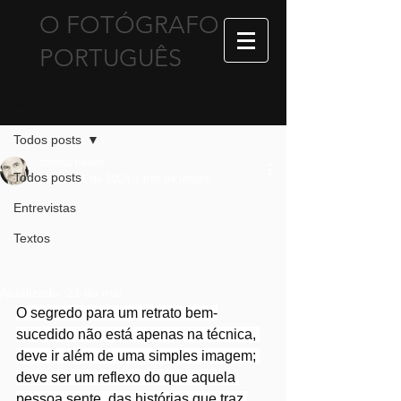
​O FOTÓGRAFO
PORTUGUÊS
Post
Todos posts
afonso neves
Todos posts
20 de out. de 2024
1 min de leitura
O Segredo de um Retrato
Entrevistas
Autêntico: Confiança, Luz e
Textos
Conexão
Atualizado:
21 de mai.
O segredo para um retrato bem-
sucedido não está apenas na técnica, 
deve ir além de uma simples imagem; 
deve ser um reflexo do que aquela 
pessoa sente, das histórias que traz 