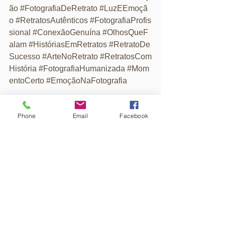
ão
#FotografiaDeRetrato
#LuzEEmoçã
o
#RetratosAutênticos
#FotografiaProfis
sional
#ConexãoGenuína
#OlhosQueF
alam
#HistóriasEmRetratos
#RetratoDe
Sucesso
#ArteNoRetrato
#RetratosCom
História
#FotografiaHumanizada
#Mom
entoCerto
#EmoçãoNaFotografia
Phone
Email
Facebook
Ver tudo
Posts recentes